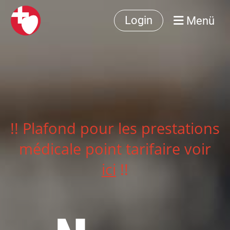
Menü
Login
!! Plafond pour les prestations
médicale point tarifaire voir
ici
!!