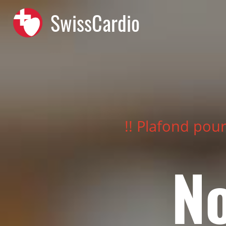
SwissCardio
!! Plafond pour
N