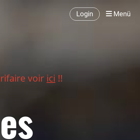
Login
Menü
rifaire voir
ici
!!
es