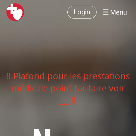
Menü
Login
!! Plafond pour les prestations
médicale point tarifaire voir
ici
!!