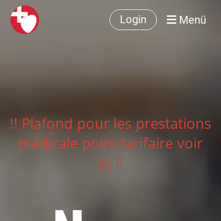
Menü
Login
!! Plafond pour les prestations
médicale point tarifaire voir
ici
!!