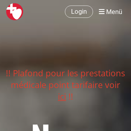
Menü
Login
!! Plafond pour les prestations
médicale point tarifaire voir
ici
!!