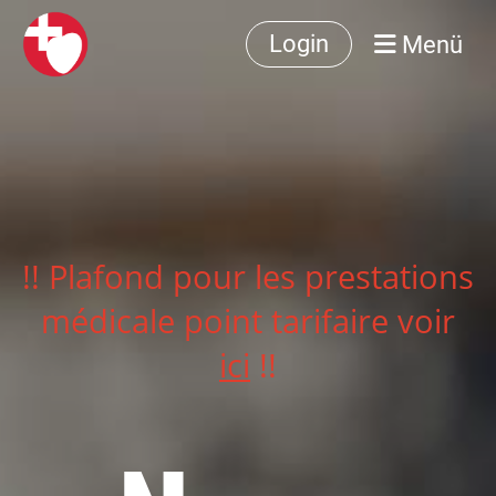
Menü
Login
!! Plafond pour les prestations
médicale point tarifaire voir
ici
!!