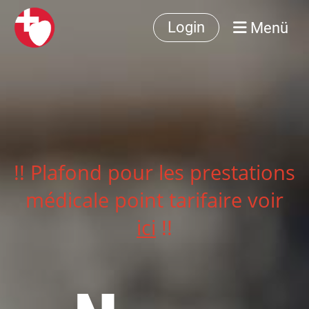
Menü
Login
!! Plafond pour les prestations
médicale point tarifaire voir
ici
!!