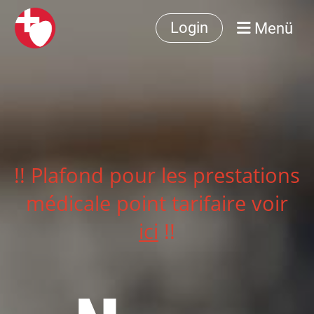
Menü
Login
!! Plafond pour les prestations
médicale point tarifaire voir
ici
!!