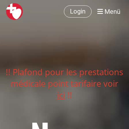
Menü
Login
!! Plafond pour les prestations
médicale point tarifaire voir
ici
!!