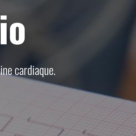
io
ine cardiaque.