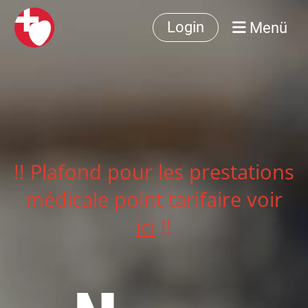
Menü
Login
!! Plafond pour les prestations
médicale point tarifaire voir
ici
!!