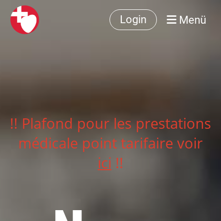
Menü
Login
!! Plafond pour les prestations
médicale point tarifaire voir
ici
!!