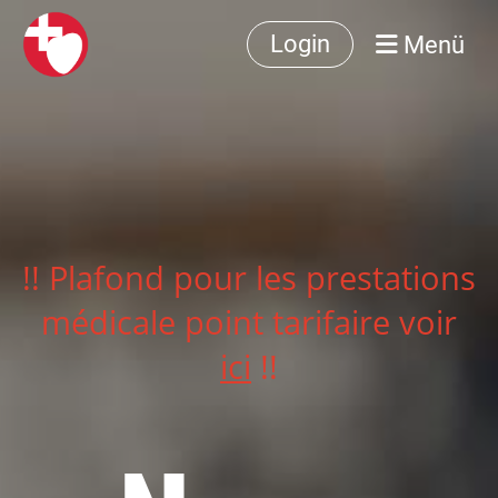
Menü
Login
!! Plafond pour les prestations
médicale point tarifaire voir
ici
!!