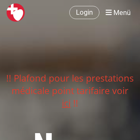
Menü
Login
!! Plafond pour les prestations
médicale point tarifaire voir
ici
!!