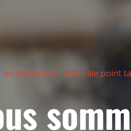
 les prestations médicale point ta
ous somm