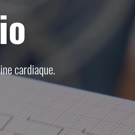
io
ine cardiaque.