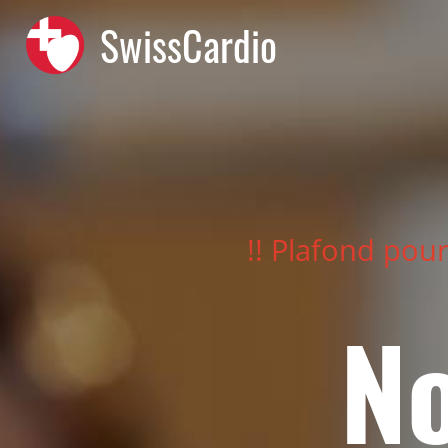
SwissCardio
!! Plafond pour
N