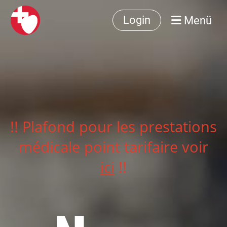
Menü
Login
!! Plafond pour les prestations
médicale point tarifaire voir
ici
!!