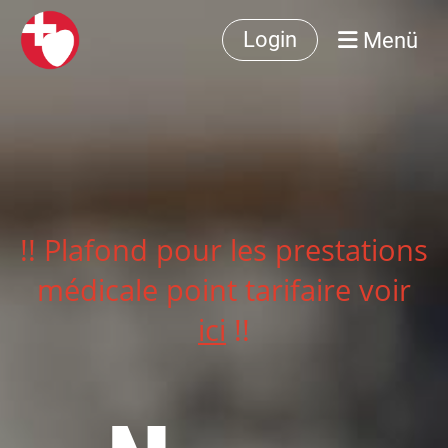
Menü
Login
!! Plafond pour les prestations
médicale point tarifaire voir
ici
!!