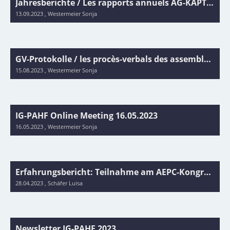
Jahresberichte / Les rapports annuels AG-KAPT 2020 / 2021 / 2022 / 2023
13.09.2023
, Westermeier Sonja
GV-Protokolle / les procès-verbals des assemblées générales AG-KAPT 2020-2023
15.08.2023
, Westermeier Sonja
IG-PAHF Online Meeting 16.05.2023
16.05.2023
, Westermeier Sonja
Erfahrungsbericht: Teilnahme am AEPC-Kongress in Dublin (April 2023) mit Unterstützung durch die AG-KAPT
28.04.2023
, Schäfer Luisa
Newsletter IG-PAHF 2023