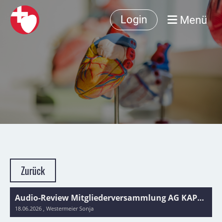
Menü
Login
Zurück
Audio-Review Mitgliederversammlung AG KAPT/ Review audio de l'Assemblée Générale GT STC (en allemand) 2026
18.06.2026
, Westermeier Sonja