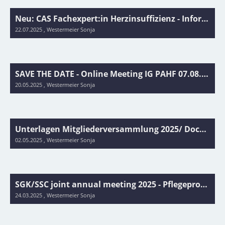
Neu: CAS Fachexpert:in Herzinsuffizienz - Informationsanlass 19.08.2025/ Nouveau: CAS Expert(e) de l'insuffisance cardiaque - séance d'information en ligne 19.08.2025
22.07.2025
, Westermeier Sonja
SAVE THE DATE - Online Meeting IG PAHF 07.08.2025, 19.00 h
20.05.2025
, Westermeier Sonja
Unterlagen Mitgliederversammlung 2025/ Documents de l'Assemblée des Membres 2025
02.05.2025
, Westermeier Sonja
SGK/SSC joint annual meeting 2025 - Pflegeprogramm DE/ FR/ EN
24.03.2025
, Westermeier Sonja