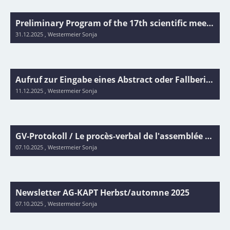
Preliminary Program of the 17th scientific meeting Swiss Society of Pediatric Cardiology 2025
31.12.2025
, Westermeier Sonja
Aufruf zur Eingabe eines Abstract oder Fallberichts/ Praxisentwicklungsprojekts/ Appel à résumés/ rapports de cas cliniques für das/ pour SSC/SSCS Annual Meeting 2026
11.12.2025
, Westermeier Sonja
GV-Protokoll / Le procès-verbal de l'assemblée générale AG-KAPT 2025
07.10.2025
, Westermeier Sonja
Newsletter AG-KAPT Herbst/automne 2025
07.10.2025
, Westermeier Sonja