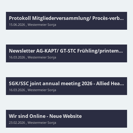
Protokoll Mitgliederversammlung/ Procès-verbal de l'Assemblée Générale 2026
15.06.2026
, Westermeier Sonja
Newsletter AG-KAPT/ GT-STC Frühling/printemps 2026
16.03.2026
, Westermeier Sonja
SGK/SSC joint annual meeting 2026 - Allied Health Professionals Programm DE/ FR/ EN
16.03.2026
, Westermeier Sonja
Wir sind Online - Neue Website
23.02.2026
, Westermeier Sonja