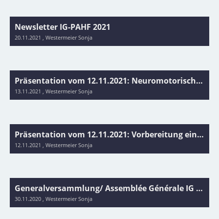
Newsletter IG-PAHF 2021
20.11.2021
, Westermeier Sonja
Präsentation vom 12.11.2021: Neuromotorische Entwicklung von Kindern mit angeborenem Herzfehler (Elena Mitteregger)
13.11.2021
, Westermeier Sonja
Präsentation vom 12.11.2021: Vorbereitung einer etwas anderen Reise (Gabriela Oeler)
12.11.2021
, Westermeier Sonja
Generalversammlung/ Assemblée Générale IG PAHF 24.11.2020 Online
30.11.2020
, Westermeier Sonja