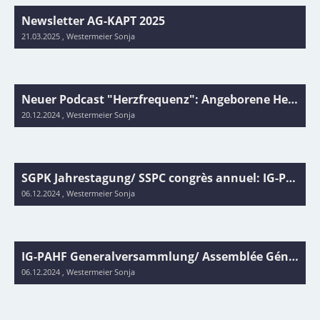
Newsletter AG-KAPT 2025
21.03.2025
, Westermeier Sonja
Neuer Podcast "Herzfrequenz": Angeborene Herzfehler – Perspektive Patienten und Angehörige
20.12.2024
, Westermeier Sonja
SGPK Jahrestagung/ SSPC congrès annuel: IG-PAHF Online Session - 06.12.2024
06.12.2024
, Westermeier Sonja
IG-PAHF Generalversammlung/ Assemblée Génerale 06.12.2024
06.12.2024
, Westermeier Sonja