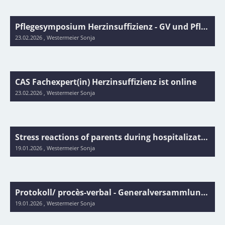
Pflegesymposium Herzinsuffizienz - GV und Pflegesymposium 22.05.2026 Schloss Mammern
23.02.2026
, Westermeier Sonja
CAS Fachexpert(in) Herzinsuffizienz ist online
23.02.2026
, Westermeier Sonja
Stress reactions of parents during hospitalization and chronic illness of their child - psychological perspectives
19.01.2026
, Westermeier Sonja
Protokoll/ procès-verbal - Generalversammlung/ assemblée générale IG PAHF 14.11.2025, Zürich/ Zurich
19.01.2026
, Westermeier Sonja