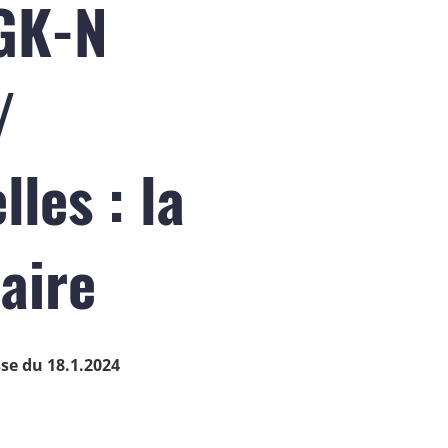
SGK-N
/
les : la
aire
se du 18.1.2024