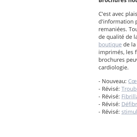
Brochures nou
C'est avec plai
d'information p
remaniées. Tou
de qualité de 
boutique
de la
imprimés, les 
brochures peuv
cardiologie.
- Nouveau:
Cœu
- Révisé:
Troub
- Révisé:
Fibril
- Révisé:
Défibr
- Révisé:
stimu