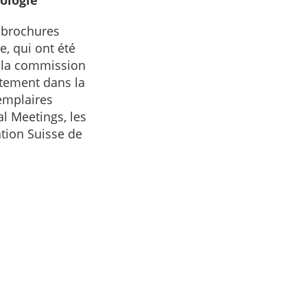
iologie
s brochures
e, qui ont été
r la commission
itement dans la
emplaires
l Meetings, les
tion Suisse de