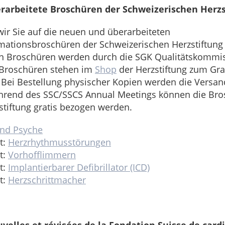
arbeitete Broschüren der Schweizerischen Herzs
ir Sie auf die neuen und überarbeiteten
mationsbroschüren der Schweizerischen Herzstiftung h
en Broschüren werden durch die SGK Qualitätskommi
 Broschüren stehen im
Shop
der Herzstiftung zum Gr
 Bei Bestellung physischer Kopien werden die Versa
hrend des SSC/SSCS Annual Meetings können die Br
stiftung gratis bezogen werden.
und Psyche
t:
Herzrhythmusstörungen
t:
Vorhofflimmern
t:
Implantierbarer Defibrillator (ICD)
t:
Herzschrittmacher