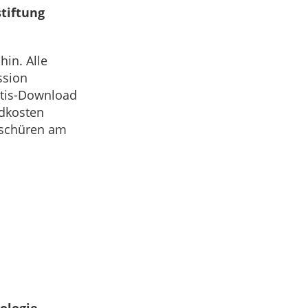
tiftung
in. Alle
ssion
atis-Download
ndkosten
oschüren am