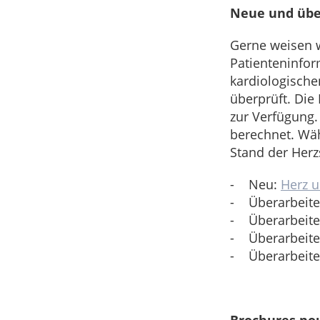
Neue und über
Gerne weisen w
Patienteninfor
kardiologisch
überprüft. Die
zur Verfügung.
berechnet. Wä
Stand der Herz
-
Neu:
Herz 
-
Überarbeite
-
Überarbeite
-
Überarbeite
-
Überarbeite