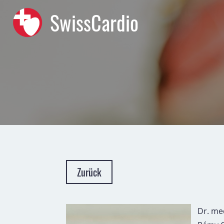
SwissCardio
Zurück
Dr. me