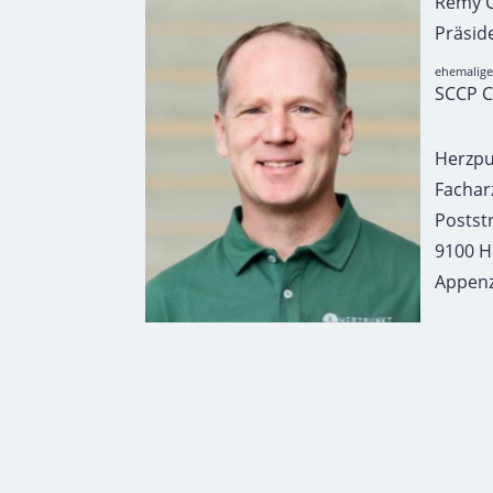
Rémy 
Präsid
ehemalige
SCCP C
Herzpu
Fachar
Postst
9100 H
Appenz